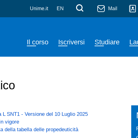
ristica (Abilitante alla pr
Salta al contenuto principale
Menù di serviz
Cerca
Unime.it
EN
Mail
Navigazione principale
Il corso
Iscriversi
Studiare
La
ico
a L SNT1 - Versione del 10 Luglio 2025
in vigore
della tabella delle propedeuticità