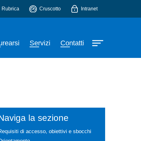
ofessione sanitaria di infe
io
Rubrica
Cruscotto
Intranet
urearsi
Servizi
Contatti
Naviga la sezione
Requisiti di accesso, obiettivi e sbocchi
Orientamento