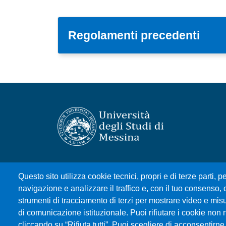
Regolamenti precedenti
Università degli Studi di Messina
Questo sito utilizza cookie tecnici, propri e di terze parti, pe
Piazza Pugliatti, 1 - 98122 Messina
navigazione e analizzare il traffico e, con il tuo consenso, c
Cod. Fiscale 80004070837
strumenti di tracciamento di terzi per mostrare video e misura
P.IVA 00724160833
di comunicazione istituzionale. Puoi rifiutare i cookie non 
Centralino: 090 676 1
cliccando su “Rifiuta tutti”. Puoi scegliere di acconsentirne 