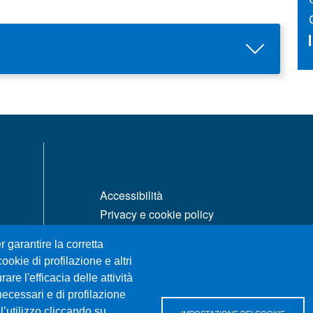
MENÙ FOOTER 1
Accessibilità
Privacy e cookie policy
Mappa del sito
r garantire la corretta
ookie di profilazione e altri
re l'efficacia delle attività
necessari e di profilazione
l’utilizzo cliccando su