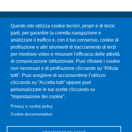
Questo sito utilizza cookie tecnici, propri e di terze
parti, per garantire la corretta navigazione e
analizzare il traffico e, con il tuo consenso, cookie di
profilazione e altri strumenti di tracciamento di terzi
per mostrare video e misurare l'efficacia delle attività
Università degli Studi di Messina
di comunicazione istituzionale. Puoi rifiutare i cookie
Piazza Pugliatti, 1 - 98122 Messina
non necessari e di profilazione cliccando su “Rifiuta
Cod. Fiscale 80004070837
tutti”. Puoi scegliere di acconsentirne l’utilizzo
P.IVA 00724160833
cliccando su “Accetta tutti” oppure puoi
Centralino: 090 676 1
personalizzare le tue scelte cliccando su
MENÙ SOCIAL
“Impostazione dei cookie”.
Privacy e cookie policy
MENÙ FOOTER 1
Cookie documentation
Accessibilità
Privacy e cookie policy