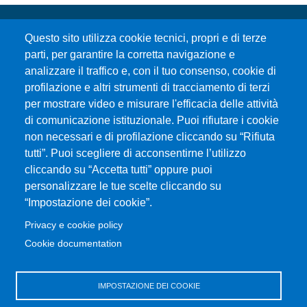
Questo sito utilizza cookie tecnici, propri e di terze
parti, per garantire la corretta navigazione e
analizzare il traffico e, con il tuo consenso, cookie di
profilazione e altri strumenti di tracciamento di terzi
per mostrare video e misurare l'efficacia delle attività
Università degli Studi di Messina
di comunicazione istituzionale. Puoi rifiutare i cookie
Piazza Pugliatti, 1 - 98122 Messina
non necessari e di profilazione cliccando su “Rifiuta
Cod. Fiscale 80004070837
tutti”. Puoi scegliere di acconsentirne l’utilizzo
P.IVA 00724160833
cliccando su “Accetta tutti” oppure puoi
Centralino: 090 676 1
personalizzare le tue scelte cliccando su
MENÙ SOCIAL
“Impostazione dei cookie”.
Privacy e cookie policy
MENÙ FOOTER 1
Cookie documentation
Accessibilità
Privacy e cookie policy
Mappa del sito
IMPOSTAZIONE DEI COOKIE