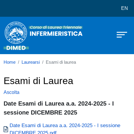
Corso di laurea in Infermieristica (A
Salta al contenuto principale
EN
Home
Laurearsi
Esami di laurea
Esami di Laurea
Ascolta
Date Esami di Laurea a.a. 2024-2025 - I
sessione DICEMBRE 2025
Documento
Date Esami di Laurea a.a. 2024-2025 - I sessione
DICEMBRE 2025.pdf