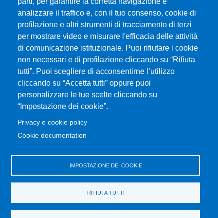
parti, per garantire la corretta navigazione e
analizzare il traffico e, con il tuo consenso, cookie di
profilazione e altri strumenti di tracciamento di terzi
per mostrare video e misurare l'efficacia delle attività
Università degli Studi di Messina
di comunicazione istituzionale. Puoi rifiutare i cookie
Piazza Pugliatti, 1 - 98122 Messina
non necessari e di profilazione cliccando su “Rifiuta
Cod. Fiscale 80004070837
tutti”. Puoi scegliere di acconsentirne l’utilizzo
P.IVA 00724160833
cliccando su “Accetta tutti” oppure puoi
Centralino: 090 676 1
personalizzare le tue scelte cliccando su
MENÙ SOCIAL
“Impostazione dei cookie”.
Privacy e cookie policy
MENÙ FOOTER 1
Cookie documentation
Accessibilità
Privacy e cookie policy
Mappa del sito
IMPOSTAZIONE DEI COOKIE
MENÙ FOOTER 2
RIFIUTA TUTTI
Amministrazione trasparente
Cambia idea sui cookie