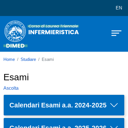
Corso di laurea in Infermieristica (A
Salta al contenuto principale
EN
Home
Studiare
Esami
Esami
Ascolta
Calendari Esami a.a. 2024-2025
Calendari Esami a.a. 2025-2026