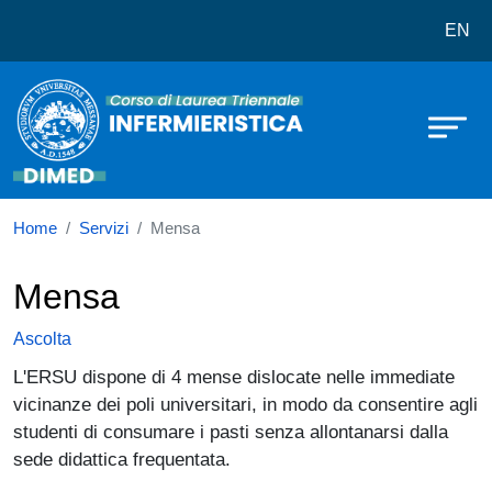
Corso di laurea in Infermieristica (A
Salta al contenuto principale
EN
Home
Servizi
Mensa
Mensa
Ascolta
L'ERSU dispone di 4 mense dislocate nelle immediate
vicinanze dei poli universitari, in modo da consentire agli
studenti di consumare i pasti senza allontanarsi dalla
sede didattica frequentata.